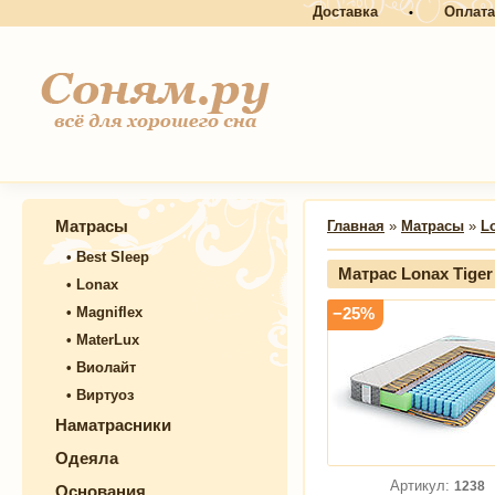
Доставка
Оплата
•
Матрасы
Главная
»
Матрасы
»
L
•
Best Sleep
Матрас Lonax Tiger
•
Lonax
•
Magniflex
−25%
•
MaterLux
•
Виолайт
•
Виртуоз
Наматрасники
Одеяла
Артикул:
1238
Основания