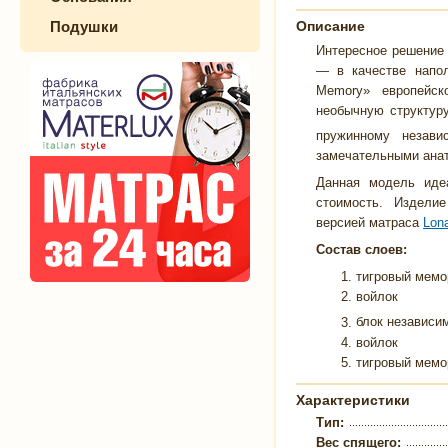
Подушки
Описание
Интересное решение 
— в качестве напол
Memory» европейско
необычную структур
пружинному незави
замечательными анат
Данная модель иде
стоимость. Издели
версией матраса
Lona
Состав слоев:
тигровый мемор
войлок
блок независим
войлок
тигровый мемор
Характеристики
Тип:
Вес спящего: