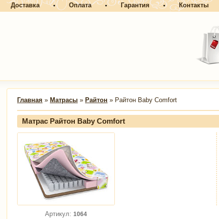
Доставка
Оплата
Гарантия
Контакты
•
•
•
Главная
»
Матрасы
»
Райтон
» Райтон Baby Comfort
Матрас Райтон Baby Comfort
Артикул:
1064