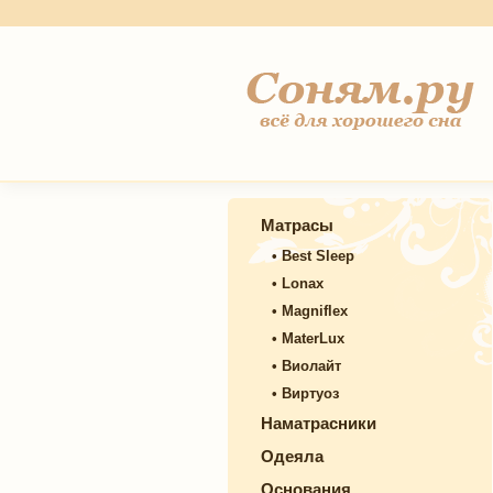
Матрасы
•
Best Sleep
•
Lonax
•
Magniflex
•
MaterLux
•
Виолайт
•
Виртуоз
Наматрасники
Одеяла
Основания