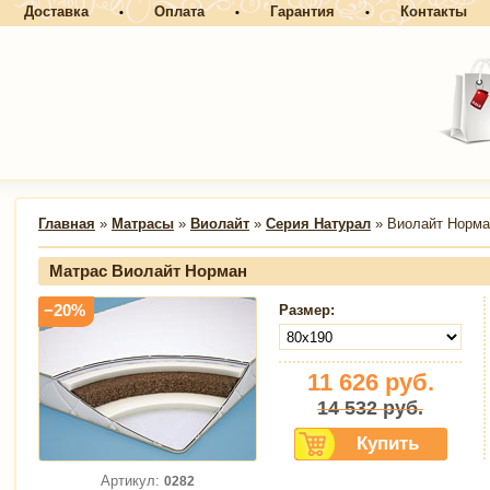
Доставка
Оплата
Гарантия
Контакты
•
•
•
Главная
»
Матрасы
»
Виолайт
»
Серия Натурал
» Виолайт Норма
Матрас Виолайт Норман
−20%
Размер:
11 626
руб.
14 532
руб.
Артикул:
0282