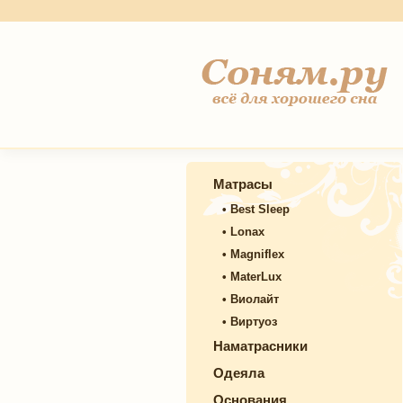
Матрасы
•
Best Sleep
•
Lonax
•
Magniflex
•
MaterLux
•
Виолайт
•
Виртуоз
Наматрасники
Одеяла
Основания