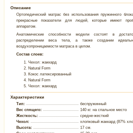
Описание
Ортопедический матрас без использования пружинного блок
прекрасные показатели для людей, которые имеют проб
аппаратом.
Анатомические способности модели состоят в достато
распределении веса тела, а также создании идеальн
воздухопроницаемости матраса в целом.
Состав слоев:
Чехол: жаккард
Natural Form
Кокос латексированный
Natural Form
Чехол: жаккард
Характеристики
Тип:
беспружинный
Вес спящего:
140 кг. на спальное место
Жесткость:
средне-жесткий
Чехол:
хлопковый жаккард (87% хло
Высота:
17 см.