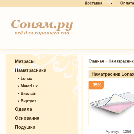
Доставка
Оплата
•
Матрасы
Главная
»
Наматрасник
Наматрасники
Наматрасник Lona
•
Lonax
−35%
•
MaterLux
•
Виолайт
•
Виртуоз
Одеяла
Основания
Подушки
Артикул:
1256