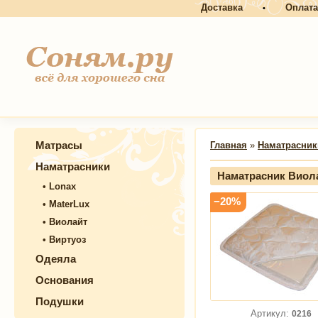
Доставка
Оплата
•
Матрасы
Главная
»
Наматрасник
Наматрасники
Наматрасник Виола
•
Lonax
−20%
•
MaterLux
•
Виолайт
•
Виртуоз
Одеяла
Основания
Подушки
Артикул:
0216