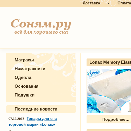
Доставка
Оплата
•
Матрасы
Lonax Memory Elast
Наматрасники
Одеяла
Основания
Подушки
Последние новости
Товары для сна
07.12.2017
Подробнее…
торговой марки «Lonax»