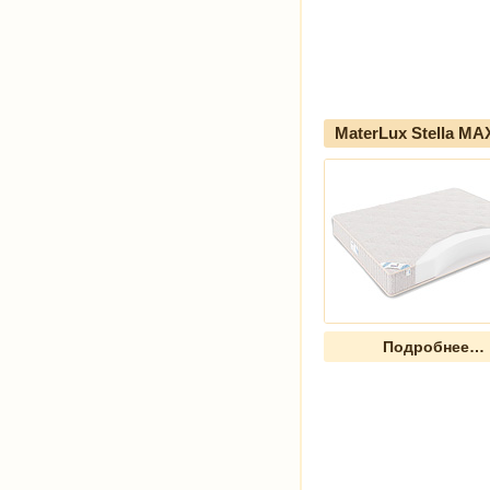
MaterLux Stella MA
Подробнее…