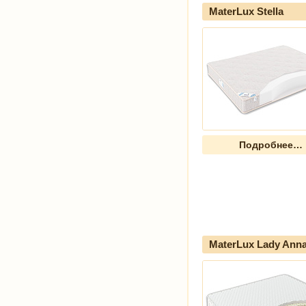
MaterLux Stella
Подробнее…
MaterLux Lady Ann